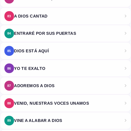
A DIOS CANTAD
83
ENTRARÉ POR SUS PUERTAS
84
DIOS ESTÁ AQUÍ
85
YO TE EXALTO
86
ADOREMOS A DIOS
87
VENID, NUESTRAS VOCES UNAMOS
88
VINE A ALABAR A DIOS
89