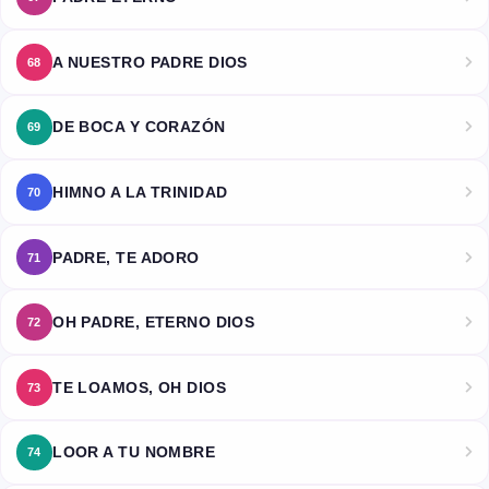
A NUESTRO PADRE DIOS
68
DE BOCA Y CORAZÓN
69
HIMNO A LA TRINIDAD
70
PADRE, TE ADORO
71
OH PADRE, ETERNO DIOS
72
TE LOAMOS, OH DIOS
73
LOOR A TU NOMBRE
74