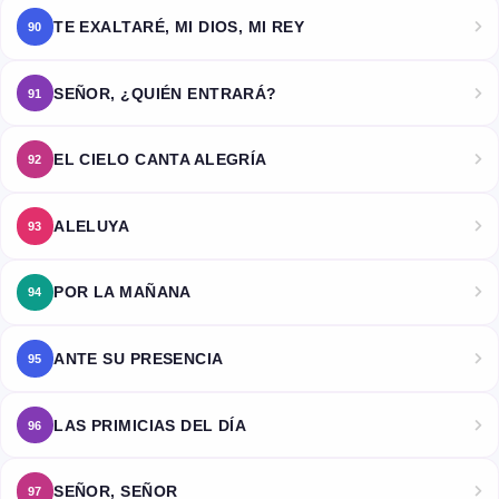
TE EXALTARÉ, MI DIOS, MI REY
90
SEÑOR, ¿QUIÉN ENTRARÁ?
91
EL CIELO CANTA ALEGRÍA
92
ALELUYA
93
POR LA MAÑANA
94
ANTE SU PRESENCIA
95
LAS PRIMICIAS DEL DÍA
96
SEÑOR, SEÑOR
97