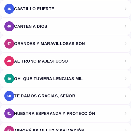
CASTILLO FUERTE
45
CANTEN A DIOS
46
GRANDES Y MARAVILLOSAS SON
47
AL TRONO MAJESTUOSO
48
OH, QUE TUVIERA LENGUAS MIL
49
TE DAMOS GRACIAS, SEÑOR
50
NUESTRA ESPERANZA Y PROTECCIÓN
51
JEHOVÁ ES MI LUZ Y SALVACIÓN
52