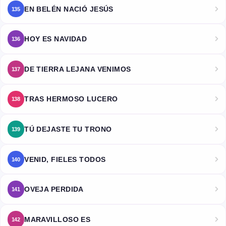
EN BELÉN NACIÓ JESÚS
135
HOY ES NAVIDAD
136
DE TIERRA LEJANA VENIMOS
137
TRAS HERMOSO LUCERO
138
TÚ DEJASTE TU TRONO
139
VENID, FIELES TODOS
140
OVEJA PERDIDA
141
MARAVILLOSO ES
142