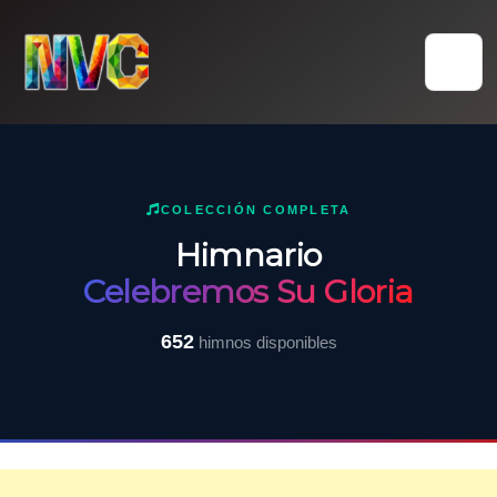
Skip
to
content
COLECCIÓN COMPLETA
Himnario
Celebremos Su Gloria
652
himnos disponibles