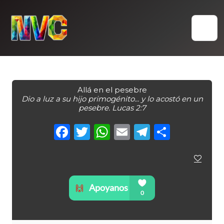
Skip
to
content
Allá en el pesebre
Dio a luz a su hijo primogénito... y lo acostó en un
pesebre. Lucas 2:7
Facebook
Twitter
WhatsApp
Email
Telegra
Compa