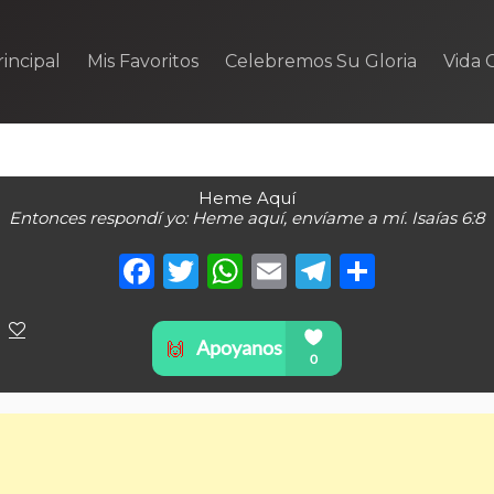
incipal
Mis Favoritos
Celebremos Su Gloria
Vida C
Heme Aquí
Entonces respondí yo: Heme aquí, envíame a mí. Isaías 6:8
Facebook
Twitter
WhatsApp
Email
Telegra
Compa