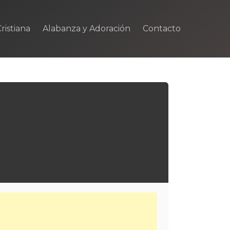
ristiana
Alabanza y Adoración
Contacto
m
rtir