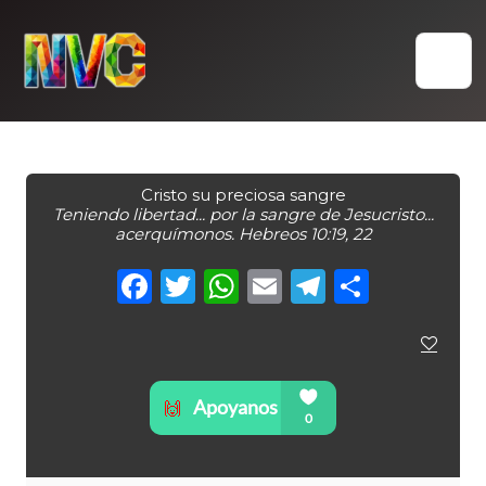
Skip
to
content
Cristo su preciosa sangre
Teniendo libertad... por la sangre de Jesucristo...
acerquímonos. Hebreos 10:19, 22
Facebook
Twitter
WhatsApp
Email
Telegra
Compa