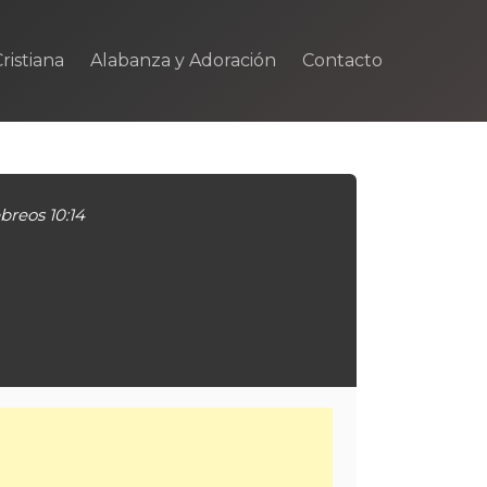
ristiana
Alabanza y Adoración
Contacto
breos 10:14
m
rtir