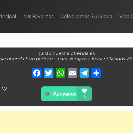
incipal
Mis Favoritos
Celebremos Su Gloria
Vida C
Cristo nuestra ofrenda es
la ofrenda hizo perfectos para siempre a los santificados. He
Facebook
Twitter
WhatsApp
Email
Telegra
Compa