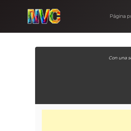
Skip
to
Página pr
content
Con una so