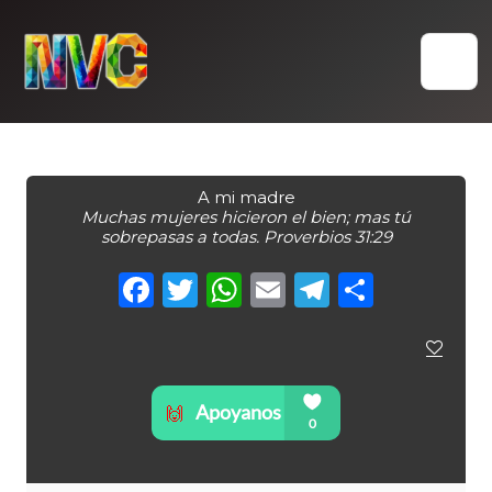
Skip
to
content
A mi madre
Muchas mujeres hicieron el bien; mas tú
sobrepasas a todas. Proverbios 31:29
Facebook
Twitter
WhatsApp
Email
Telegra
Compa