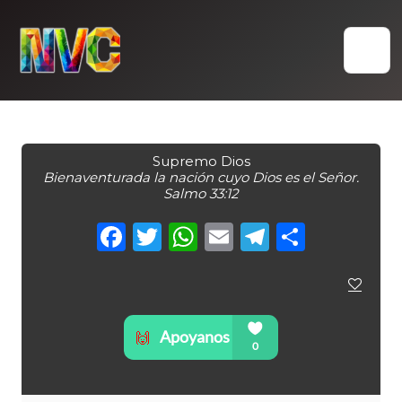
Skip
to
content
Supremo Dios
Bienaventurada la nación cuyo Dios es el Señor.
Salmo 33:12
Facebook
Twitter
WhatsApp
Email
Telegra
Compa