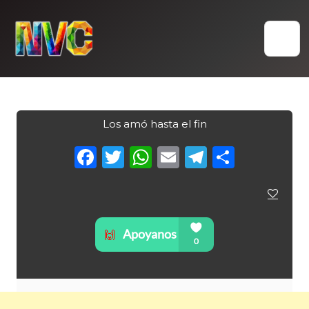
Skip
to
content
Los amó hasta el fin
Facebook
Twitter
WhatsApp
Email
Telegra
Compa