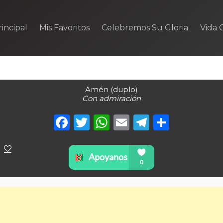
incipal
Mis Favoritos
Celebremos Su Gloria
Vida C
Amén (duplo)
Con admiración
Facebook
Twitter
WhatsApp
Email
Telegra
Compa