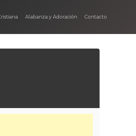
ristiana
Alabanza y Adoración
Contacto
m
rtir