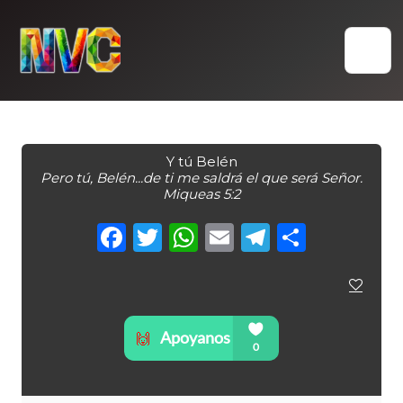
Skip
to
content
Y tú Belén
Pero tú, Belén...de ti me saldrá el que será Señor.
Miqueas 5:2
Facebook
Twitter
WhatsApp
Email
Telegra
Compa