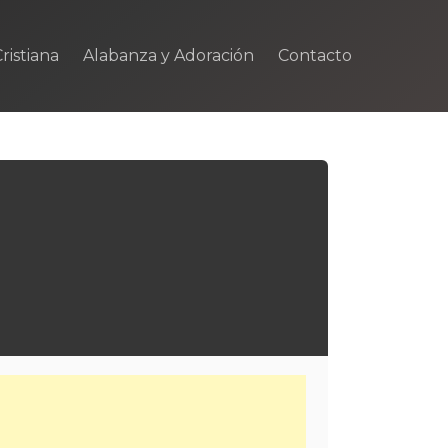
ristiana
Alabanza y Adoración
Contacto
m
rtir