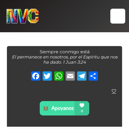
Skip
to
content
Siempre conmigo está
El permanece en nosotros, por el Espíritu que nos
ha dado. 1 Juan 3:24
Facebook
Twitter
WhatsApp
Email
Telegra
Compa