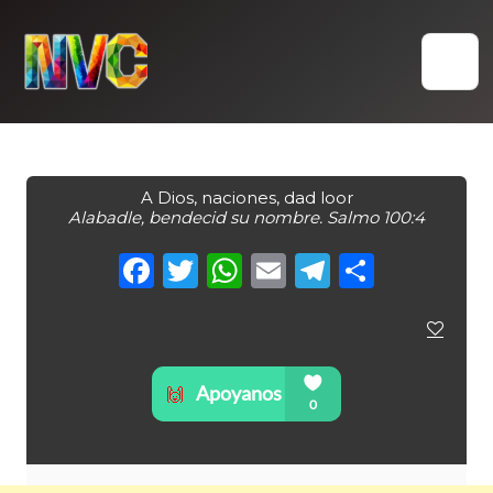
Skip
to
content
A Dios, naciones, dad loor
Alabadle, bendecid su nombre. Salmo 100:4
Facebook
Twitter
WhatsApp
Email
Telegra
Compa