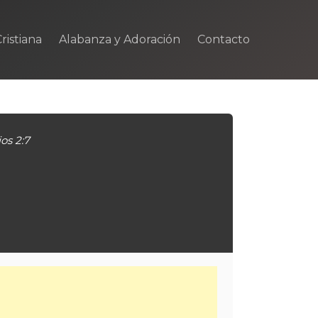
ristiana
Alabanza y Adoración
Contacto
os 2:7
m
rtir