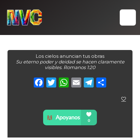
Skip
to
content
Los cielos anuncian tus obras
Su eterno poder y deidad se hacen claramente
visibles. Romanos 1:20
Facebook
Twitter
WhatsApp
Email
Telegra
Compa