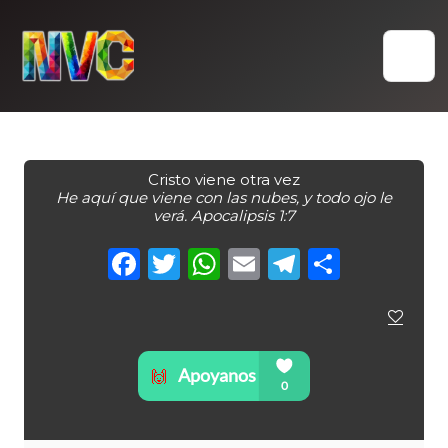
Skip
to
content
Cristo viene otra vez
He aquí que viene con las nubes, y todo ojo le
verá. Apocalipsis 1:7
Facebook
Twitter
WhatsApp
Email
Telegra
Compa