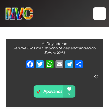
Skip
to
content
Al Rey adorad
Jehová Dios mío, mucho te has engrandecido.
Salmo 104:1
Facebook
Twitter
WhatsApp
Email
Telegra
Compa