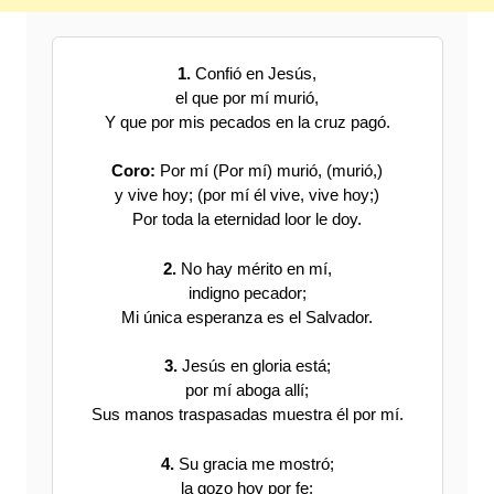
1.
Confió en Jesús,
el que por mí murió,
Y que por mis pecados en la cruz pagó.
Coro:
Por mí (Por mí) murió, (murió,)
y vive hoy; (por mí él vive, vive hoy;)
Por toda la eternidad loor le doy.
2.
No hay mérito en mí,
indigno pecador;
Mi única esperanza es el Salvador.
3.
Jesús en gloria está;
por mí aboga allí;
Sus manos traspasadas muestra él por mí.
4.
Su gracia me mostró;
la gozo hoy por fe;