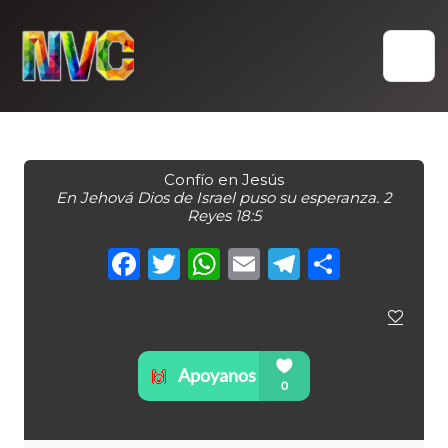
Skip
to
content
Confío en Jesús
En Jehová Dios de Israel puso su esperanza. 2
Reyes 18:5
Facebook
Twitter
WhatsApp
Email
Telegra
Compa