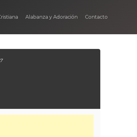
ristiana
Alabanza y Adoración
Contacto
:7
m
rtir