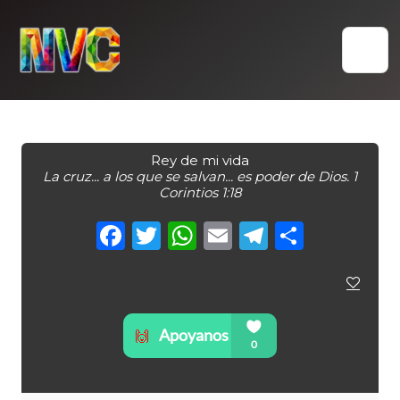
Skip
to
content
Rey de mi vida
La cruz... a los que se salvan... es poder de Dios. 1
Corintios 1:18
Facebook
Twitter
WhatsApp
Email
Telegra
Compa