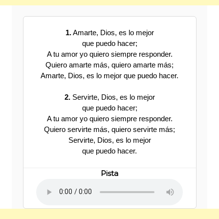
1.
Amarte, Dios, es lo mejor
que puedo hacer;
A tu amor yo quiero siempre responder.
Quiero amarte más, quiero amarte más;
Amarte, Dios, es lo mejor que puedo hacer.
2.
Servirte, Dios, es lo mejor
que puedo hacer;
A tu amor yo quiero siempre responder.
Quiero servirte más, quiero servirte más;
Servirte, Dios, es lo mejor
que puedo hacer.
Pista