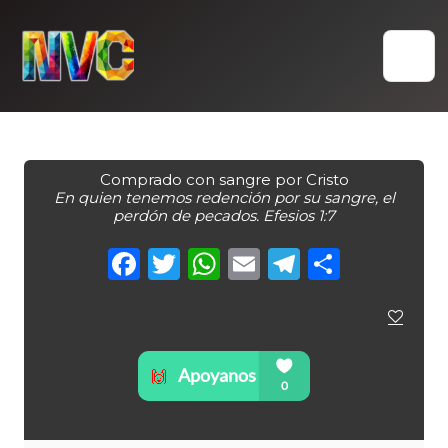
Skip
to
content
Comprado con sangre por Cristo
En quien tenemos redención por su sangre, el
perdón de pecados. Efesios 1:7
Facebook
Twitter
WhatsApp
Email
Telegra
Compa