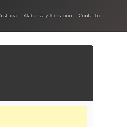
ristiana
Alabanza y Adoración
Contacto
m
rtir