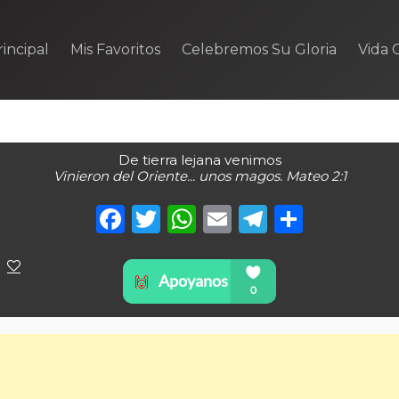
incipal
Mis Favoritos
Celebremos Su Gloria
Vida C
De tierra lejana venimos
Vinieron del Oriente... unos magos. Mateo 2:1
Facebook
Twitter
WhatsApp
Email
Telegra
Compa