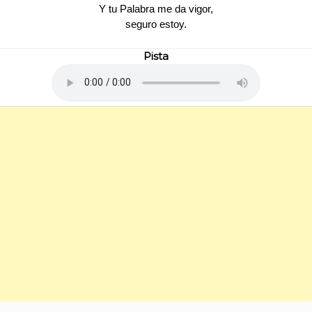
Y tu Palabra me da vigor,
seguro estoy.
Pista