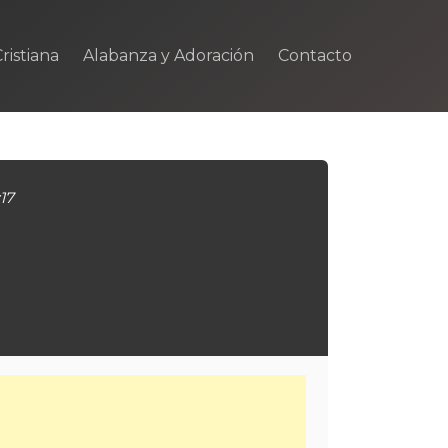
ristiana
Alabanza y Adoración
Contacto
17
m
rtir