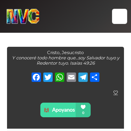
Skip
to
content
Cristo, Jesucristo
Y conoceré todo hombre que...soy Salvador tuyo y
Redentor tuyo. Isaías 49:26
Facebook
Twitter
WhatsApp
Email
Telegra
Compa