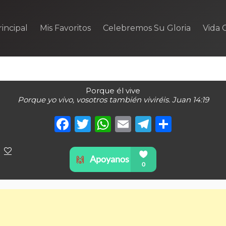
incipal
Mis Favoritos
Celebremos Su Gloria
Vida C
Porque él vive
Porque yo vivo, vosotros también viviréis. Juan 14:19
Facebook
Twitter
WhatsApp
Email
Telegra
Compa