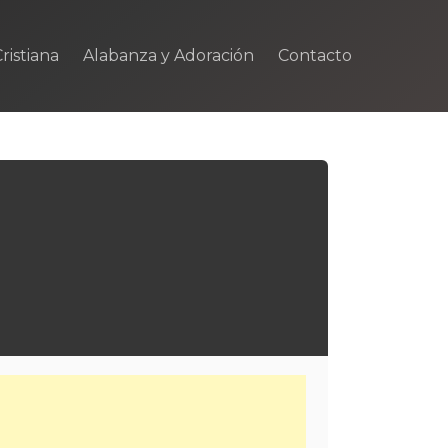
ristiana
Alabanza y Adoración
Contacto
m
rtir