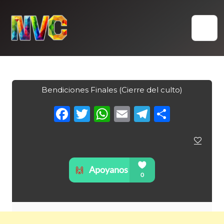
Skip
to
content
Bendiciones Finales (Cierre del culto)
Facebook
Twitter
WhatsApp
Email
Telegra
Compa