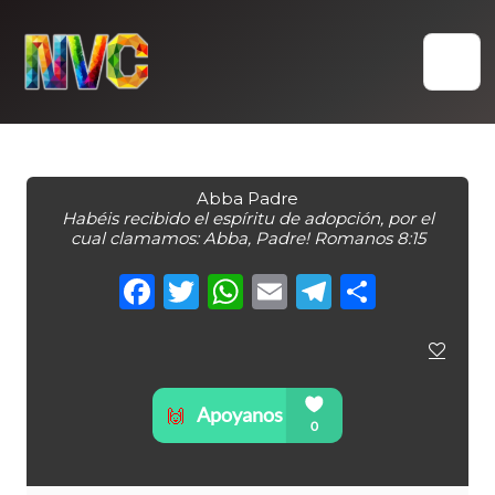
Skip
to
content
Abba Padre
Habéis recibido el espíritu de adopción, por el
cual clamamos: Abba, Padre! Romanos 8:15
Facebook
Twitter
WhatsApp
Email
Telegra
Compa