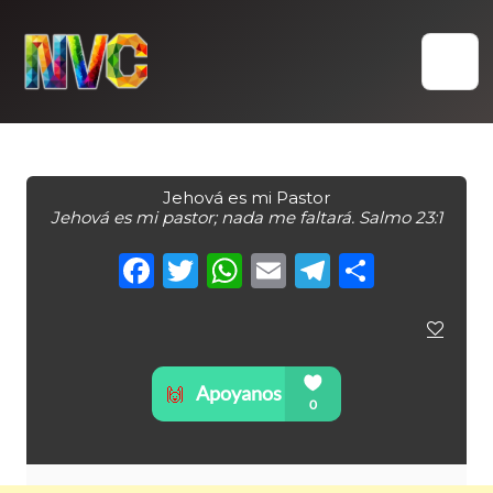
Skip
to
content
Jehová es mi Pastor
Jehová es mi pastor; nada me faltará. Salmo 23:1
Facebook
Twitter
WhatsApp
Email
Telegra
Compa