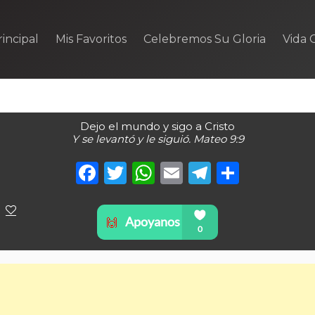
incipal
Mis Favoritos
Celebremos Su Gloria
Vida C
Dejo el mundo y sigo a Cristo
Y se levantó y le siguió. Mateo 9:9
Facebook
Twitter
WhatsApp
Email
Telegra
Compa