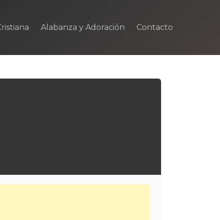
ristiana
Alabanza y Adoración
Contacto
m
rtir