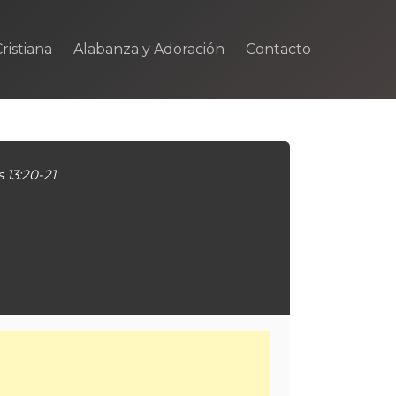
ristiana
Alabanza y Adoración
Contacto
 13:20-21
m
rtir