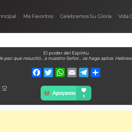
incipal
Mis Favoritos
Celebremos Su Gloria
Vida C
El poder del Espíritu
de paz que resucitó... a nuestro Señor... os haga aptos. Hebreos
Facebook
Twitter
WhatsApp
Email
Telegra
Compa