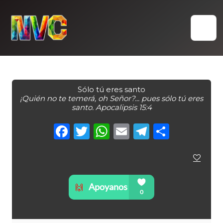
Skip
to
content
Sólo tú eres santo
¡Quién no te temerá, oh Señor?... pues sólo tú eres
santo. Apocalipsis 15:4
Facebook
Twitter
WhatsApp
Email
Telegra
Compa