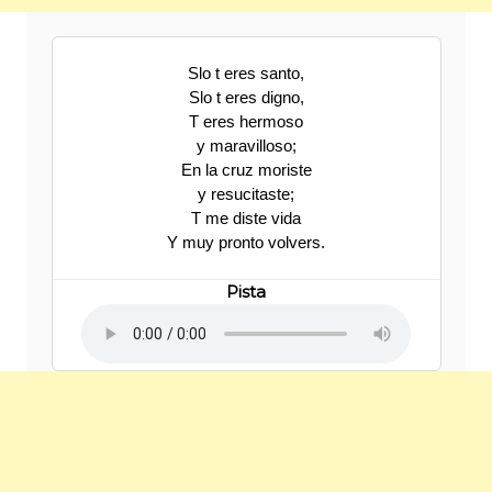
Slo t eres santo,
Slo t eres digno,
T eres hermoso
y maravilloso;
En la cruz moriste
y resucitaste;
T me diste vida
Y muy pronto volvers.
Pista