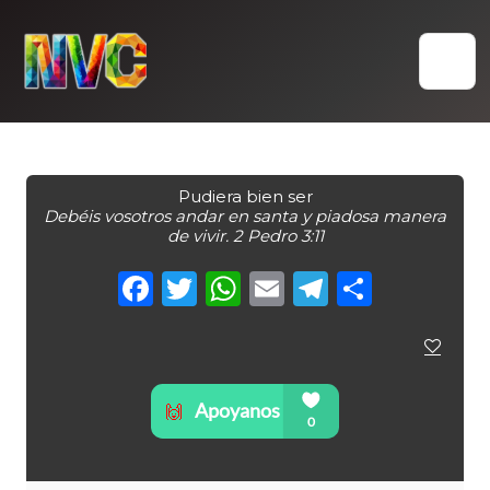
Skip
to
content
Pudiera bien ser
Debéis vosotros andar en santa y piadosa manera
de vivir. 2 Pedro 3:11
Facebook
Twitter
WhatsApp
Email
Telegra
Compa