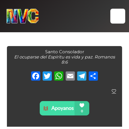
Skip
to
content
Santo Consolador
El ocuparse del Espíritu es vida y paz. Romanos
8:6
Facebook
Twitter
WhatsApp
Email
Telegra
Compa