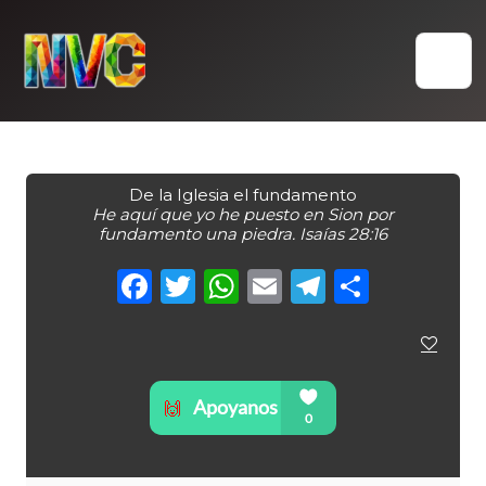
Skip
to
content
De la Iglesia el fundamento
He aquí que yo he puesto en Sion por
fundamento una piedra. Isaías 28:16
Facebook
Twitter
WhatsApp
Email
Telegra
Compa