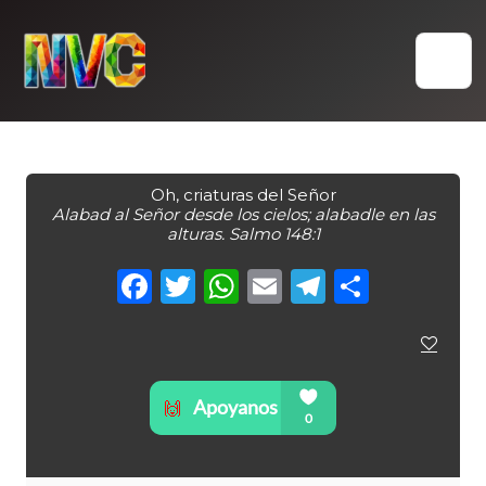
Skip
to
content
Oh, criaturas del Señor
Alabad al Señor desde los cielos; alabadle en las
alturas. Salmo 148:1
Facebook
Twitter
WhatsApp
Email
Telegra
Compa