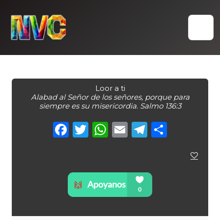
Skip
to
content
Loor a ti
Alabad al Señor de los señores, porque para
siempre es su misericordia. Salmo 136:3
Facebook
Twitter
WhatsApp
Email
Telegra
Compa