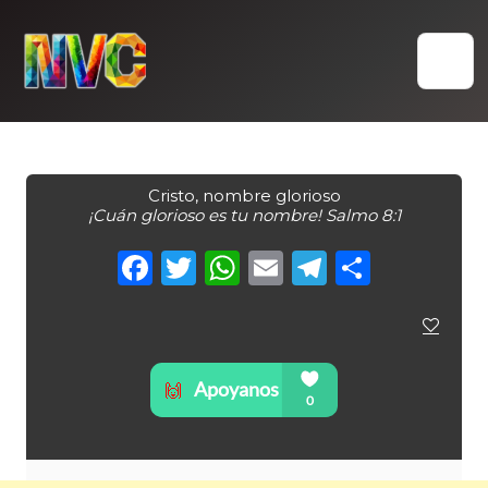
Skip
to
content
Cristo, nombre glorioso
¡Cuán glorioso es tu nombre! Salmo 8:1
Facebook
Twitter
WhatsApp
Email
Telegra
Compa