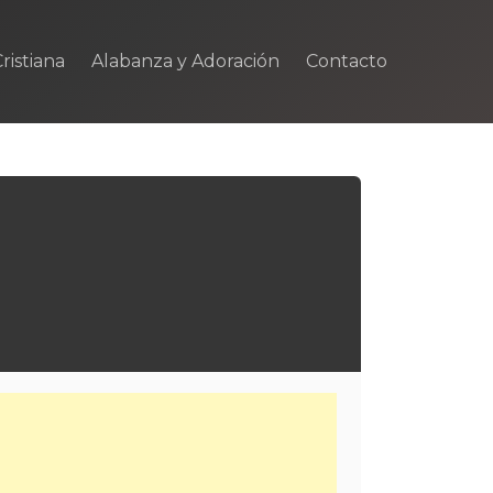
ristiana
Alabanza y Adoración
Contacto
m
rtir