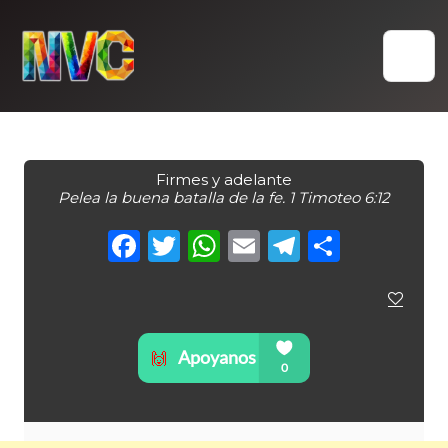
Skip
to
content
Firmes y adelante
Pelea la buena batalla de la fe. 1 Timoteo 6:12
Facebook
Twitter
WhatsApp
Email
Telegra
Compa