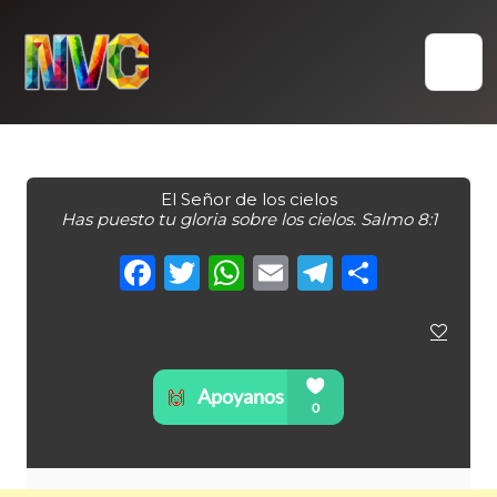
Skip
to
content
El Señor de los cielos
Has puesto tu gloria sobre los cielos. Salmo 8:1
Facebook
Twitter
WhatsApp
Email
Telegra
Compa