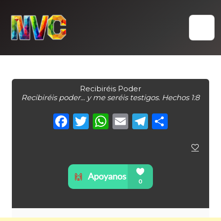
Skip
to
content
Recibiréis Poder
Recibiréis poder... y me seréis testigos. Hechos 1:8
Facebook
Twitter
WhatsApp
Email
Telegra
Compa