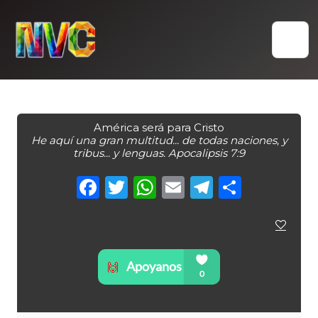
Skip
to
content
América será para Cristo
He aquí una gran multitud... de todas naciones, y
tribus... y lenguas. Apocalipsis 7:9
Facebook
Twitter
WhatsApp
Email
Telegra
Compa