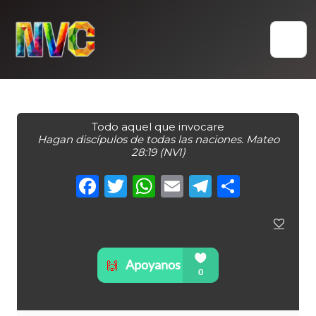
Skip
to
content
Todo aquel que invocare
Hagan discípulos de todas las naciones. Mateo
28:19 (NVI)
Facebook
Twitter
WhatsApp
Email
Telegra
Compa