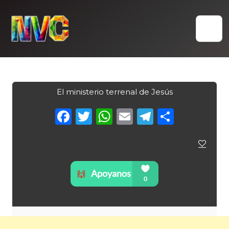
Skip
to
content
El ministerio terrenal de Jesús
Facebook
Twitter
WhatsApp
Email
Telegra
Compa