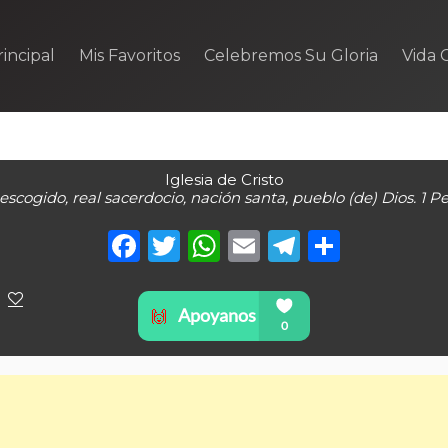
incipal
Mis Favoritos
Celebremos Su Gloria
Vida C
Iglesia de Cristo
escogido, real sacerdocio, nación santa, pueblo (de) Dios. 1 P
Facebook
Twitter
WhatsApp
Email
Telegra
Compa