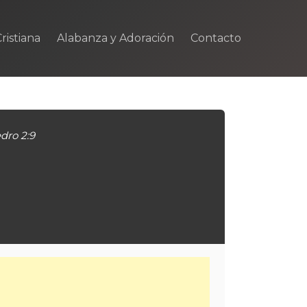
ristiana
Alabanza y Adoración
Contacto
edro 2:9
m
rtir