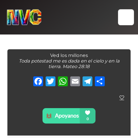
Skip
to
content
Ved los millones
Toda potestad me es dada en el cielo y en la
tierra. Mateo 28:18
Facebook
Twitter
WhatsApp
Email
Telegra
Compa