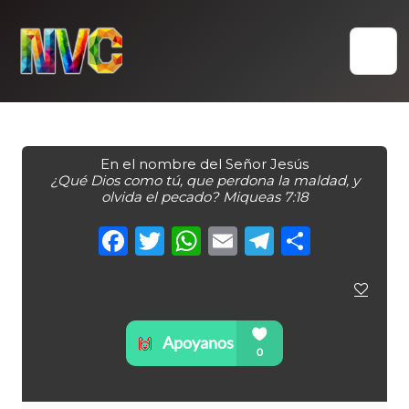
Skip
to
content
En el nombre del Señor Jesús
¿Qué Dios como tú, que perdona la maldad, y
olvida el pecado? Miqueas 7:18
Facebook
Twitter
WhatsApp
Email
Telegra
Compa