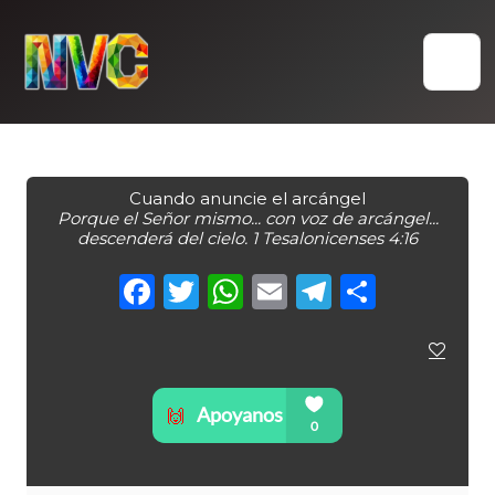
Skip
to
content
Cuando anuncie el arcángel
Porque el Señor mismo... con voz de arcángel...
descenderá del cielo. 1 Tesalonicenses 4:16
Facebook
Twitter
WhatsApp
Email
Telegra
Compa