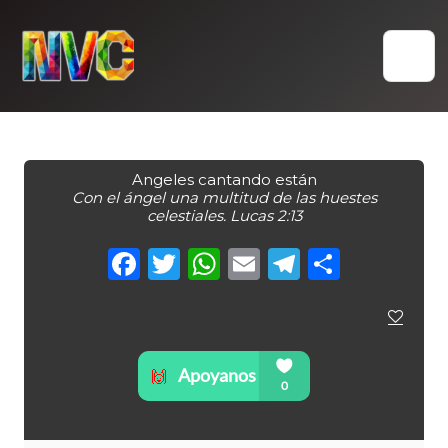
Skip
to
content
Angeles cantando están
Con el ángel una multitud de las huestes
celestiales. Lucas 2:13
Facebook
Twitter
WhatsApp
Email
Telegra
Compa